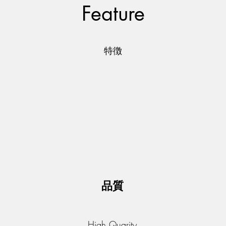
Feature
特徴
品質
High Quarity