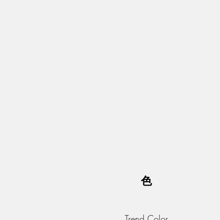
色
Trend Color