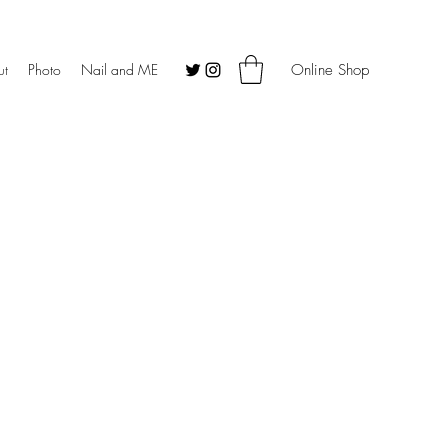
ut
Photo
Nail and ME
Online Shop