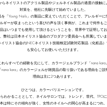
s」は当初からネイリストのアクリル製品やジェルネイル製品の過度の接触
対策を、他社に先駆けて始めていました。
を「Young Nails」の製品に変えていただくことで、アレルギー
ルギーが収まったという喜びの声を頂く事例が、これまで何件も
品はいつまでも使用して頂けるということを、世界中で証明して
、弊社は日本ネイリスト協会のプロダクツ委員会へも所属してい
」は日本ネイリスト協会のJNECネイリスト技能検定試験対応製品（化粧
も安心してお使いいただけます。
、これらすべての経験を元にして、カラージェルブランド「nana kar
nana kara」のカラージェルが雑貨品の取り扱いである理由をご
理由は主に2つあります。
ひとつは、カラーバリエーションです。
らわかることとして、ネイルサロンでは、トレンド、世代、TPO
本は特にその傾向が強く、女性のネイルへの関心が高まるにつれ