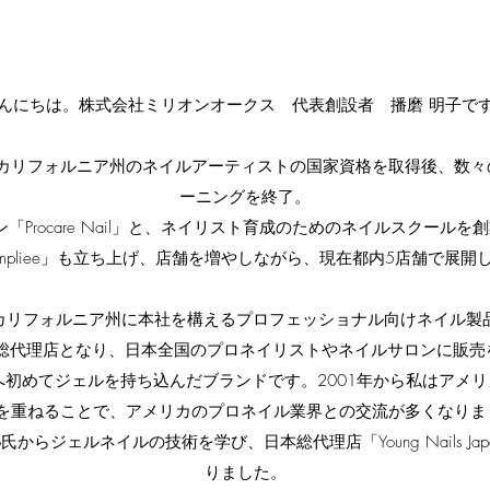
んにちは。株式会社ミリオンオークス 代表創設者 播磨 明子で
、カリフォルニア州のネイルアーティストの国家資格を取得後、数
ーニングを終了。
ン「Procare Nail」と、ネイリスト育成のためのネイルスクール
impliee」も立ち上げ、店舗を増やしながら、現在都内5店舗で展開
・カリフォルニア州に本社を構えるプロフェッショナル向けネイル製品の
日本総代理店となり、日本全国のプロネイリストやネイルサロンに販
」は日本へ初めてジェルを持ち込んだブランドです。2001年から私はア
を重ねることで、アメリカのプロネイル業界との交流が多くなりました
g Salo氏からジェルネイルの技術を学び、日本総代理店「Young Nails 
りました。