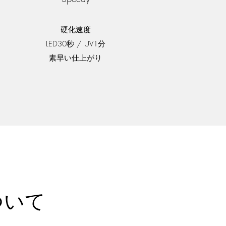
硬化速度
LED30秒 / UV1分
​素早い仕上がり
ついて