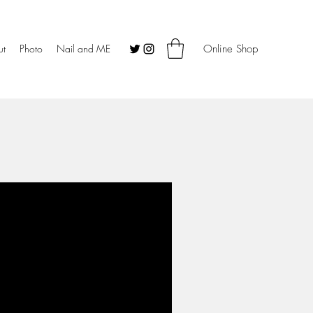
ut
Photo
Nail and ME
Online Shop