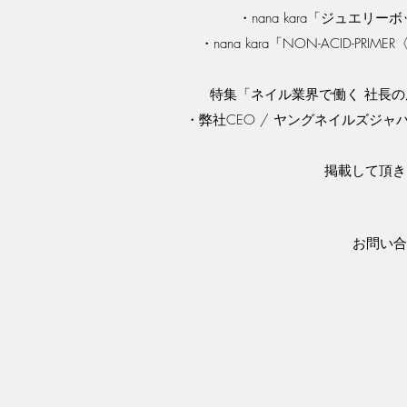
・nana kara「ジュエリ
・nana kara「NON-ACID-P
特集「ネイル業界で働く 社長の履歴
・弊社CEO / ヤングネイルズジ
掲載して頂き
お問い合