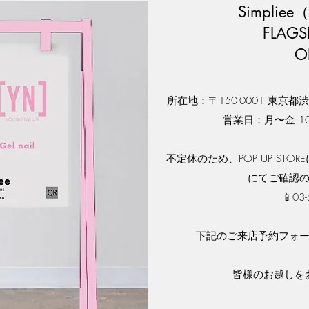
Simpli
FLAGS
O
所在地：〒150-0001 東京
営業日：月〜金 10
不定休のため、POP UP STORE
にてご確認
📱03
​下記のご来店予約フォ
皆様のお越しを