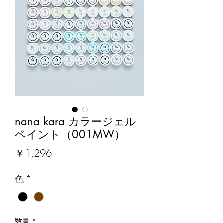
nana kara カラージェル
ペイント（001MW）
価
￥1,296
格
色
*
数量
*