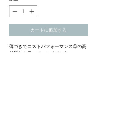
カートに追加する
薄づきでコストパフォーマンス◎の高
品質なカラージェルペイント。
ファッション性が高いカラーラインナ
ップで、指先から洗練された印象に。
商品情報
容量：3g / 硬化時間：LED30秒　UV1
返品・返金ポリシー
分 / ￥1,296（税込）
商品の返品・返金について記入する欄
※メタリックカラーの098MT、099MT
配送情報
です。購入後、どのように返品または
は￥1,404（税込）
返金できるかを詳しく示しましょう。